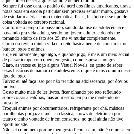
aquela ideia de ser algo estranho e de nerd fodido.
Sempre fui esse cara, o padrão de nerd dos filmes americanos, tirava
notas boas em escola particular sem precisar estudar muito, gostava
de estudar matérias como matemática, física, história e esse tipo de
coisa voltada ao cérebro racional.
Conforme o tempo foi passando, saindo da fase da adolecência e
passando pra vida adulta, sendo um jovem adulto, e depois me
tornando adulto de fato aos 25, me vi mudar completamente.
Como escrevi, a minha vida era feito basicamente de consumismo
barato: jogos e animes.
Hoje eu raramente jogo algo, e quando jogo, é mais um meio social
de passar tempo com quem eu gosto, como esposa e amigos.
Claro, as vezes eu jogo alguns Visual Novels, eu gosto de saber
essas histórias de namoro de adolescente, o que é mais comum nesse
tipo de jogo.
Talvez eu até faça isso por não ter tido na adolescencia, por óbvios
motivos.
Gosto muito mais de ler livros, ficar olhando pro teto refletindo
sobre coisas aleatórias, mas ao mesmo tempo me mantendo no
presente.
Troquei animes por documentários, refrigerante por chá, músicas
barulhentas por jazz e música clássica, shows de eletrônica por
teatro e tenho vontade de ir em consertos, no qual ainda não tive
oportunidade.
Não sei como nem porque meu gosto ficou assim, não é como se eu