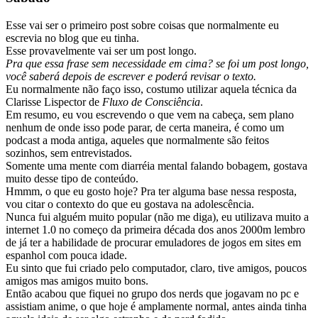
Esse vai ser o primeiro post sobre coisas que normalmente eu
escrevia no blog que eu tinha.
Esse provavelmente vai ser um post longo.
Pra que essa frase sem necessidade em cima? se foi um post longo,
você saberá depois de escrever e poderá revisar o texto.
Eu normalmente não faço isso, costumo utilizar aquela técnica da
Clarisse Lispector de
Fluxo de Consciência
.
Em resumo, eu vou escrevendo o que vem na cabeça, sem plano
nenhum de onde isso pode parar, de certa maneira, é como um
podcast a moda antiga, aqueles que normalmente são feitos
sozinhos, sem entrevistados.
Somente uma mente com diarréia mental falando bobagem, gostava
muito desse tipo de conteúdo.
Hmmm, o que eu gosto hoje? Pra ter alguma base nessa resposta,
vou citar o contexto do que eu gostava na adolescência.
Nunca fui alguém muito popular (não me diga), eu utilizava muito a
internet 1.0 no começo da primeira década dos anos 2000m lembro
de já ter a habilidade de procurar emuladores de jogos em sites em
espanhol com pouca idade.
Eu sinto que fui criado pelo computador, claro, tive amigos, poucos
amigos mas amigos muito bons.
Então acabou que fiquei no grupo dos nerds que jogavam no pc e
assistiam anime, o que hoje é amplamente normal, antes ainda tinha