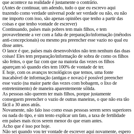
que acontece na realidade é justamente o contrário.
(Antes de continuar, um adendo, tudo o que eu escrevo aqui
trazendo como verdade universal pode ser verdade ou não, eu não
me importo com isso, são apenas opiniões que tenho a partir das
coisas e que tenho vontade de escrever)
Continuando, países mais pobres tem mais filhos, e tem
provavelmente a ver com a falta de preparação/informação (métodos
anti-concepcionais) ou mesmo pra preencher esse vazio no qual eu
disse antes.
O lance é que, países mais desenvolvidos não tem nenhum das duas
coisas! Eles tem preparação/informação de sobra de como os filhos
são feitos, o que faz com que na maioria das vezes os filhos
apareçam só quando eles tem 100% de vontade de ter.
E hoje, com os avanços tecnológicos que temos, uma fonte
inacabável de informação (antigas e novas) é possível preencher
esse vazio (na maior parte das vezes com bobagem, o lixo de
entretenimento) de maneira aparentemente sólida.
As pessoas não querem ter mais filhos, porque justamente
conseguem preencher o vazio de outras maneiras, o que não era tão
fácil a 30 anos atrás.
Novamente, não falo isso como essas pessoas serem seres superiores
ou nada do tipo, e sim tento explicar um fato, a taxa de fertilidade
em países mais ricos serem menor do que eram antes.
Acho que é isso por hoje.
Não sei quando vou ter vontade de escrever aqui novamente, espero