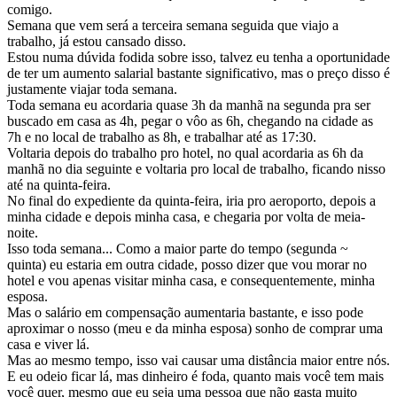
comigo.
Semana que vem será a terceira semana seguida que viajo a
trabalho, já estou cansado disso.
Estou numa dúvida fodida sobre isso, talvez eu tenha a oportunidade
de ter um aumento salarial bastante significativo, mas o preço disso é
justamente viajar toda semana.
Toda semana eu acordaria quase 3h da manhã na segunda pra ser
buscado em casa as 4h, pegar o vôo as 6h, chegando na cidade as
7h e no local de trabalho as 8h, e trabalhar até as 17:30.
Voltaria depois do trabalho pro hotel, no qual acordaria as 6h da
manhã no dia seguinte e voltaria pro local de trabalho, ficando nisso
até na quinta-feira.
No final do expediente da quinta-feira, iria pro aeroporto, depois a
minha cidade e depois minha casa, e chegaria por volta de meia-
noite.
Isso toda semana... Como a maior parte do tempo (segunda ~
quinta) eu estaria em outra cidade, posso dizer que vou morar no
hotel e vou apenas visitar minha casa, e consequentemente, minha
esposa.
Mas o salário em compensação aumentaria bastante, e isso pode
aproximar o nosso (meu e da minha esposa) sonho de comprar uma
casa e viver lá.
Mas ao mesmo tempo, isso vai causar uma distância maior entre nós.
E eu odeio ficar lá, mas dinheiro é foda, quanto mais você tem mais
você quer, mesmo que eu seja uma pessoa que não gasta muito