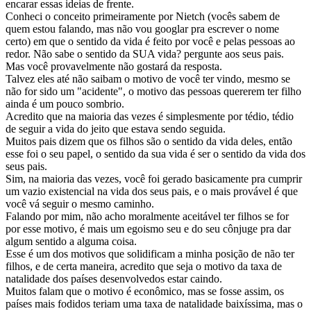
encarar essas ideias de frente.
Conheci o conceito primeiramente por Nietch (vocês sabem de
quem estou falando, mas não vou googlar pra escrever o nome
certo) em que o sentido da vida é feito por você e pelas pessoas ao
redor. Não sabe o sentido da SUA vida? pergunte aos seus pais.
Mas você provavelmente não gostará da resposta.
Talvez eles até não saibam o motivo de você ter vindo, mesmo se
não for sido um "acidente", o motivo das pessoas quererem ter filho
ainda é um pouco sombrio.
Acredito que na maioria das vezes é simplesmente por tédio, tédio
de seguir a vida do jeito que estava sendo seguida.
Muitos pais dizem que os filhos são o sentido da vida deles, então
esse foi o seu papel, o sentido da sua vida é ser o sentido da vida dos
seus pais.
Sim, na maioria das vezes, você foi gerado basicamente pra cumprir
um vazio existencial na vida dos seus pais, e o mais provável é que
você vá seguir o mesmo caminho.
Falando por mim, não acho moralmente aceitável ter filhos se for
por esse motivo, é mais um egoismo seu e do seu cônjuge pra dar
algum sentido a alguma coisa.
Esse é um dos motivos que solidificam a minha posição de não ter
filhos, e de certa maneira, acredito que seja o motivo da taxa de
natalidade dos países desenvolvedos estar caindo.
Muitos falam que o motivo é econômico, mas se fosse assim, os
países mais fodidos teriam uma taxa de natalidade baixíssima, mas o