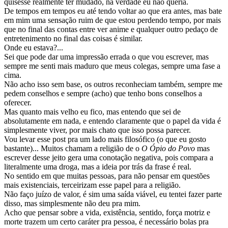
quisesse realmente ter mudado, na verdade eu não queria.
De tempos em tempos eu até tendo voltar ao que era antes, mas bate
em mim uma sensação ruim de que estou perdendo tempo, por mais
que no final das contas entre ver anime e qualquer outro pedaço de
entretenimento no final das coisas é similar.
Onde eu estava?...
Sei que pode dar uma impressão errada o que vou escrever, mas
sempre me senti mais maduro que meus colegas, sempre uma fase a
cima.
Não acho isso sem base, os outros reconheciam também, sempre me
pedem conselhos e sempre (acho) que tenho bons conselhos a
oferecer.
Mas quanto mais velho eu fico, mas entendo que sei de
absolutamente em nada, e entendo claramente que o papel da vida é
simplesmente viver, por mais chato que isso possa parecer.
Vou levar esse post pra um lado mais filosófico (o que eu gosto
bastante)... Muitos chamam a religião de o
O Ópio do Povo
mas
escrever desse jeito gera uma conotação negativa, pois compara a
literalmente uma droga, mas a ideia por trás da frase é real.
No sentido em que muitas pessoas, para não pensar em questões
mais existenciais, terceirizam esse papel para a religião.
Não faço juízo de valor, é sim uma saída viável, eu tentei fazer parte
disso, mas simplesmente não deu pra mim.
Acho que pensar sobre a vida, existência, sentido, força motriz e
morte trazem um certo caráter pra pessoa, é necessário bolas pra