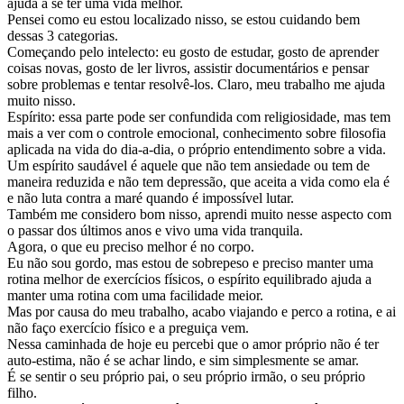
ajuda a se ter uma vida melhor.
Pensei como eu estou localizado nisso, se estou cuidando bem
dessas 3 categorias.
Começando pelo intelecto: eu gosto de estudar, gosto de aprender
coisas novas, gosto de ler livros, assistir documentários e pensar
sobre problemas e tentar resolvê-los. Claro, meu trabalho me ajuda
muito nisso.
Espírito: essa parte pode ser confundida com religiosidade, mas tem
mais a ver com o controle emocional, conhecimento sobre filosofia
aplicada na vida do dia-a-dia, o próprio entendimento sobre a vida.
Um espírito saudável é aquele que não tem ansiedade ou tem de
maneira reduzida e não tem depressão, que aceita a vida como ela é
e não luta contra a maré quando é impossível lutar.
Também me considero bom nisso, aprendi muito nesse aspecto com
o passar dos últimos anos e vivo uma vida tranquila.
Agora, o que eu preciso melhor é no corpo.
Eu não sou gordo, mas estou de sobrepeso e preciso manter uma
rotina melhor de exercícios físicos, o espírito equilibrado ajuda a
manter uma rotina com uma facilidade meior.
Mas por causa do meu trabalho, acabo viajando e perco a rotina, e ai
não faço exercício físico e a preguiça vem.
Nessa caminhada de hoje eu percebi que o amor próprio não é ter
auto-estima, não é se achar lindo, e sim simplesmente se amar.
É se sentir o seu próprio pai, o seu próprio irmão, o seu próprio
filho.