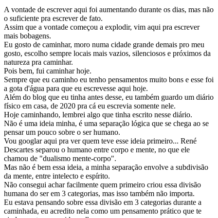
A vontade de escrever aqui foi aumentando durante os dias, mas não
o suficiente pra escrever de fato.
Assim que a vontade começou a explodir, vim aqui pra escrever
mais bobagens.
Eu gosto de caminhar, moro numa cidade grande demais pro meu
gosto, escolho sempre locais mais vazios, silenciosos e próximos da
natureza pra caminhar.
Pois bem, fui caminhar hoje.
Sempre que eu caminho eu tenho pensamentos muito bons e esse foi
a gota d'água para que eu escrevesse aqui hoje.
Além do blog que eu tinha antes desse, eu também guardo um diário
físico em casa, de 2020 pra cá eu escrevia somente nele.
Hoje caminhando, lembrei algo que tinha escrito nesse diário.
Não é uma ideia minha, é uma separação lógica que se chega ao se
pensar um pouco sobre o ser humano.
Vou googlar aqui pra ver quem teve esse ideia primeiro... René
Descartes separou o humano entre corpo e mente, no que ele
chamou de "dualismo mente-corpo".
Mas não é bem essa ideia, a minha separação envolve a subdivisão
da mente, entre intelecto e espírito.
Não consegui achar facilmente quem primeiro criou essa divisão
humana do ser em 3 categorias, mas isso também não importa.
Eu estava pensando sobre essa divisão em 3 categorias durante a
caminhada, eu acredito nela como um pensamento prático que te