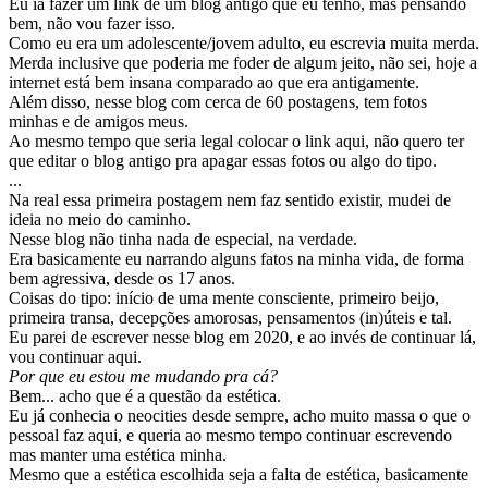
Eu ia fazer um link de um blog antigo que eu tenho, mas pensando
bem, não vou fazer isso.
Como eu era um adolescente/jovem adulto, eu escrevia muita merda.
Merda inclusive que poderia me foder de algum jeito, não sei, hoje a
internet está bem insana comparado ao que era antigamente.
Além disso, nesse blog com cerca de 60 postagens, tem fotos
minhas e de amigos meus.
Ao mesmo tempo que seria legal colocar o link aqui, não quero ter
que editar o blog antigo pra apagar essas fotos ou algo do tipo.
...
Na real essa primeira postagem nem faz sentido existir, mudei de
ideia no meio do caminho.
Nesse blog não tinha nada de especial, na verdade.
Era basicamente eu narrando alguns fatos na minha vida, de forma
bem agressiva, desde os 17 anos.
Coisas do tipo: início de uma mente consciente, primeiro beijo,
primeira transa, decepções amorosas, pensamentos (in)úteis e tal.
Eu parei de escrever nesse blog em 2020, e ao invés de continuar lá,
vou continuar aqui.
Por que eu estou me mudando pra cá?
Bem... acho que é a questão da estética.
Eu já conhecia o neocities desde sempre, acho muito massa o que o
pessoal faz aqui, e queria ao mesmo tempo continuar escrevendo
mas manter uma estética minha.
Mesmo que a estética escolhida seja a falta de estética, basicamente