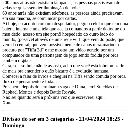
200 anos atrás não existiam lâmpadas, as pessoas precisavam de
velas se quisessem ter iluminação de noite.
60 anos atrás não existiam telefones, as pessoas ainda precisavam,
em sua maioria, se comunicar por cartas.
Ai hoje, eu acordo com um despertador, pego o celular que tem uma
bateria interna e uma tela que aceita comandos a partir do toque do
meu dedo, acesso um site pornô hospedado do outro lado do
mundo, (possível através de uma rede wi-fi que vem do poste, que
vem da central, que vem possivelmente de cabos ultra-marinos)
procuro por "Tiffa 3d" e me mostra um vídeo gerado por um
computador de uma personagem de jogo sendo fodida por orcs
também digitais.
Cara, se isso hoje não te assusta, acho que você está lobotomizado
de mais pra entender o quão bizarro é a evolução humana.
Comecei a falar de livros e cheguei na Tiffa sendo comida por orcs,
fluxo de pensamento é foda...
Pois bem, depois de terminar a saga de Duna, lerei Suicidas de
Raphael Montes e depois Battle Royale.
Não sei quando será a próxima vez que escreverei aqui.
Xau.
Divisão do ser em 3 categorias - 21/04/2024 18:25 -
Domingo