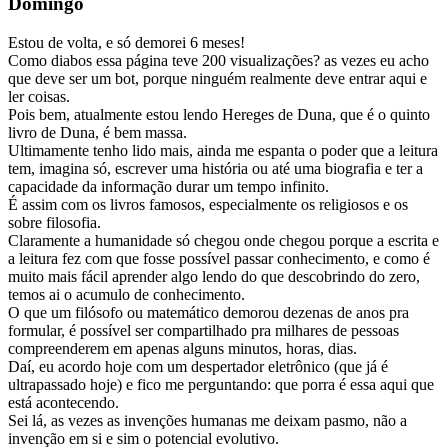
Domingo
Estou de volta, e só demorei 6 meses!
Como diabos essa página teve 200 visualizações? as vezes eu acho
que deve ser um bot, porque ninguém realmente deve entrar aqui e
ler coisas.
Pois bem, atualmente estou lendo Hereges de Duna, que é o quinto
livro de Duna, é bem massa.
Ultimamente tenho lido mais, ainda me espanta o poder que a leitura
tem, imagina só, escrever uma história ou até uma biografia e ter a
capacidade da informação durar um tempo infinito.
É assim com os livros famosos, especialmente os religiosos e os
sobre filosofia.
Claramente a humanidade só chegou onde chegou porque a escrita e
a leitura fez com que fosse possível passar conhecimento, e como é
muito mais fácil aprender algo lendo do que descobrindo do zero,
temos ai o acumulo de conhecimento.
O que um filósofo ou matemático demorou dezenas de anos pra
formular, é possível ser compartilhado pra milhares de pessoas
compreenderem em apenas alguns minutos, horas, dias.
Daí, eu acordo hoje com um despertador eletrônico (que já é
ultrapassado hoje) e fico me perguntando: que porra é essa aqui que
está acontecendo.
Sei lá, as vezes as invenções humanas me deixam pasmo, não a
invenção em si e sim o potencial evolutivo.