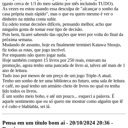
(gasto cerca de 1/3 do meu salário por mês incluindo TUDO).
As vezes eu estou usando essa desculpa de "alcançar o sonho da
casa própria mais rápido", mas o que eu quero mesmo é ver o
dinheiro na minha conta subir.
Eu odeio tomar decisões difíceis, pensando melhor, acho que
ninguém gosta de tomar esse tipo de decisão.
Pois bem, ficarei sabendo das opções que terei por volta do final da
próxima semana.
Mudando de assunto, hoje eu finalmente terminei Katawa Shoujo,
fiz todas as rotas, que jogo incrível.
Por enquanto não quero jogar nada.
Hoje também comprei 15 livros por 250 reais, estavam na
promoção, agora tenho uma pancada de livro ai, talvez até mais de 1
ano de leitura.
Tudo isso por menos de um preço de um jogo Triple-A atual.
Tenho um sonho de ter uma biblioteca no futuro, uma sala de leitura
e café, no qual tenho um armário cheio de livros no qual eu tenha
lido todos os livros.
É um sonho meio bobo, e até um pouco... esqueci a palavra. É
aquele sentimento que eu só quero me mostrar como alguém que lê
e é culto e blablabla, sei lá.
Pensa em um título bom ai - 20/10/2024 20:36 -